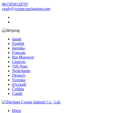
8615858128797
cindy@cosme-packaging.com
Sprog
dansk
English
íslenska
Français
Bai Miaowen
Lietuvių
Việt Nam
Nederlands
Deutsch
Svenska
русский
Čeština
Català
Hjem