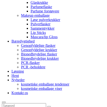
Glaskrukke
Parfumeflaske
Parfume forstøvere
Makeup emballage
Løse pulverkrukker
Pulverflasker
Sammentrykker
Lip Sticks
Mascara/lip Gloss
Bæredygtighed
Genopfyldelige flasker
Genopfyldelige krukker
Bionedbrydelige flasker
Bionedbrydelige krukker
PCR-flasker
PCR -beholdere
Løsning
Hent
Nyheder
kosmetiske emballage tendenser
kosmetiske emballage viser
Kontakt os