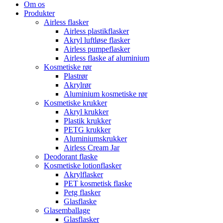
Om os
Produkter
Airless flasker
Airless plastikflasker
Akryl luftløse flasker
Airless pumpeflasker
Airless flaske af aluminium
Kosmetiske rør
Plastrør
Akrylrør
Aluminium kosmetiske rør
Kosmetiske krukker
Akryl krukker
Plastik krukker
PETG krukker
Aluminiumskrukker
Airless Cream Jar
Deodorant flaske
Kosmetiske lotionflasker
Akrylflasker
PET kosmetisk flaske
Petg flasker
Glasflaske
Glasemballage
Glasflasker